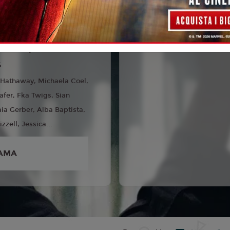
liano
id Lowery
5
Hathaway, Michaela Coel,
afer, Fka Twigs, Sian
aia Gerber, Alba Baptista,
zzell, Jessica...
AMA