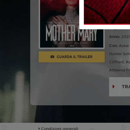
Musica
Lingua:
Ita
Età
10+
Regia:
Dav
Anno:
202
Con:
Anne 
Hunter Sch
GUARDA IL TRAILER
Clifford, K
Atheena Fri
TR
Condizioni generali