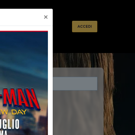
×
lietteria
Prossimamente
ACCEDI
i legati a questo evento.