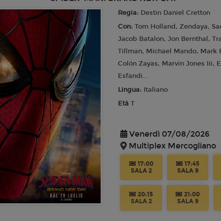
Regia:
Destin Daniel Cretton
20:30
21:15
Con:
Tom Holland, Zendaya, Sad
SALA 4
SALA 3
Jacob Batalon, Jon Bernthal, Tr
Tillman, Michael Mando, Mark R
Lunedì 10/08/2026
Colón Zayas, Marvin Jones Iii,
Multiplex Mercogliano
Esfandi...
16:50
17:30
Lingua:
Italiano
SALA 4
SALA 3
Età
T
20:30
21:15
SALA 4
SALA 3
Venerdì 07/08/2026
Multiplex Mercogliano
Martedì 11/08/2026
Multiplex Mercogliano
17:00
17:45
SALA 2
SALA 9
16:50
17:30
SALA 4
SALA 3
20:15
21:00
SALA 2
SALA 9
20:30
21:15
SALA 4
SALA 3