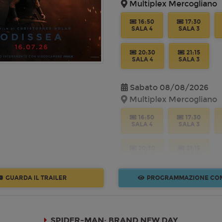
Multiplex Mercogliano
16:50
17:30
SALA 4
SALA 3
20:30
21:15
SALA 4
SALA 3
Sabato 08/08/2026
Multiplex Mercogliano
16:50
17:30
SALA 4
SALA 3
20:30
21:15
SALA 4
SALA 3
GUARDA IL TRAILER
PROGRAMMAZIONE CO
Domenica 09/08/2026
Multiplex Mercogliano
16:50
17:30
SPIDER-MAN: BRAND NEW DAY
SALA 4
SALA 3