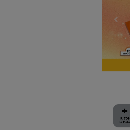
Preced
+
Tutte
Le Dat