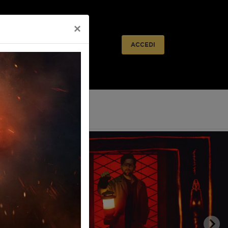
×
lietteria
Prossimamente
ACCEDI