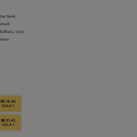
ie Sink,
amell
uffalo, Liza
 Eman
19:30
SALA 7
18:30
SALA 1
19:30
SALA 7
21:45
SALA 1