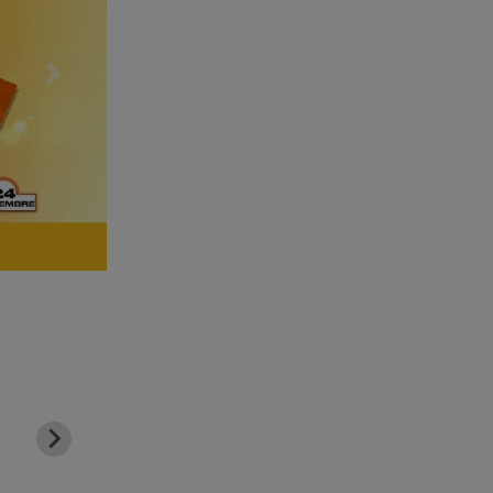
Successivo
11
12
22
23
Agosto
Agosto
Settembre
Settembre
Martedì
Mercoledì
Martedì
Mercoledì