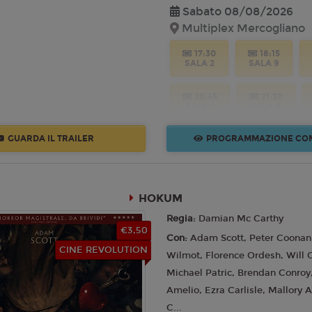
Sabato 08/08/2026
Multiplex Mercogliano
Mercoledì 12/08/2026
Multiplex Mercogliano
17:30
18:15
SALA 2
SALA 9
16:50
17:30
SALA 4
SALA 3
20:45
21:30
SALA 2
SALA 9
21:15
SALA 3
GUARDA IL TRAILER
PROGRAMMAZIONE CO
Domenica 09/08/2026
Multiplex Mercogliano
17:00
17:45
HOKUM
SALA 2
SALA 9
Regia:
Damian Mc Carthy
€3,50
20:15
21:00
Con:
Adam Scott, Peter Coonan
SALA 2
SALA 9
CINE REVOLUTION
Wilmot, Florence Ordesh, Will O
Michael Patric, Brendan Conroy
Lunedì 10/08/2026
Amelio, Ezra Carlisle, Mallory 
Multiplex Mercogliano
C...