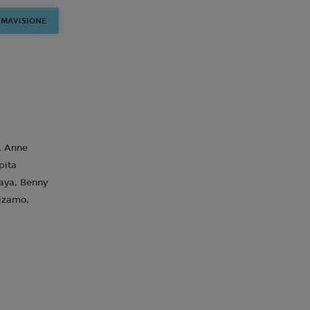
IMAVISIONE
, Anne
pita
aya, Benny
uizamo,