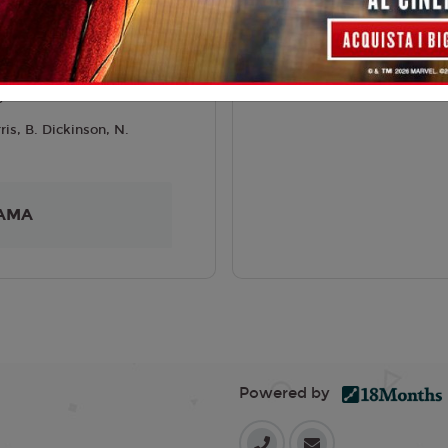
s. Orig. Sott. IT
Venville
6
ris, B. Dickinson, N.
AMA
Powered by