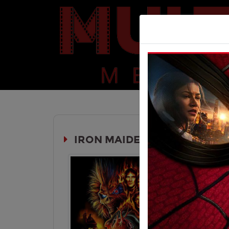
IRON MAIDEN: BURNING AMBIT
Durata:
V.O. SOTT. IT
Genere:
Do