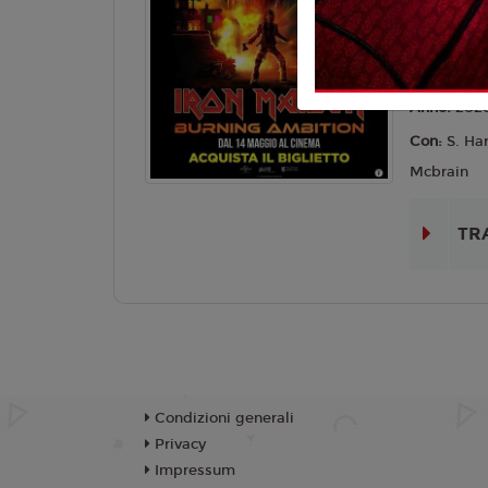
Lingua:
Ver
Età
6+
Regia:
M. 
Anno:
202
Con:
S. Har
Mcbrain
TR
Condizioni generali
Privacy
Impressum