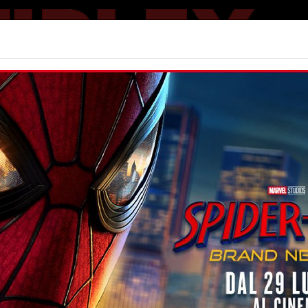
Home | Big
ION - V. O.
Non ci sono spettacol
 106 min
cumentario, Musicale