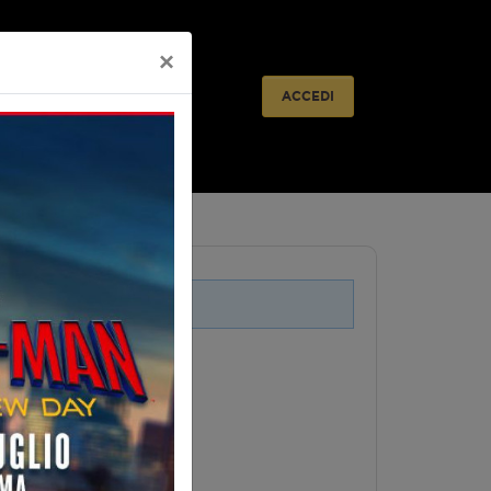
×
lietteria
Prossimamente
ACCEDI
i legati a questo evento.