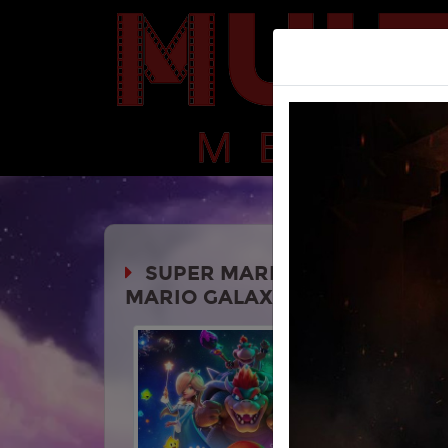
SUPER MARIO GALAXY IL FIL
MARIO GALAXY MOVIE)
Durata:
Genere:
An