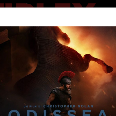
Home | Big
M (THE SUPER
Non ci sono spettacol
 98 min
imazione, Avventura,