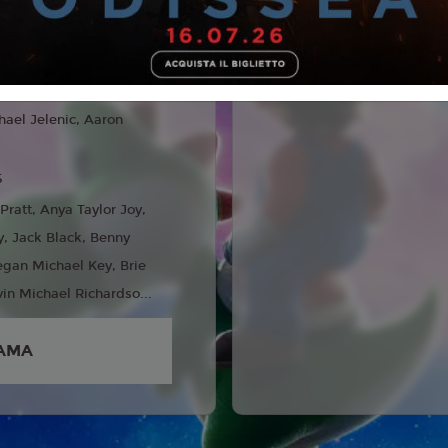
 Famiglia, Fantasy
liano
hael Jelenic, Aaron
5
 Pratt, Anya Taylor Joy,
y, Jack Black, Benny
egan Michael Key, Brie
vin Michael Richardso...
AMA