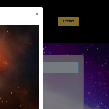
×
lietteria
Prossimamente
ACCEDI
i legati a questo evento.