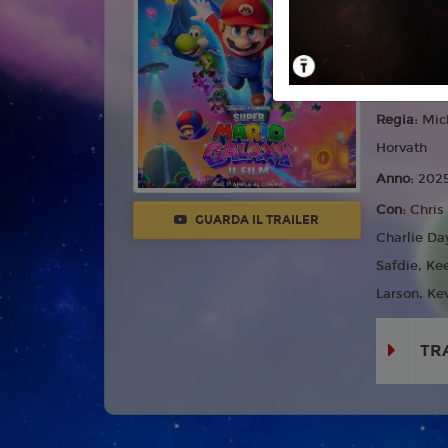
Commedia,
Lingua:
Ita
Età
T
Regia:
Mic
Horvath
Anno:
202
Con:
Chris
GUARDA IL TRAILER
Charlie Da
Safdie, Ke
Larson, Ke
TR