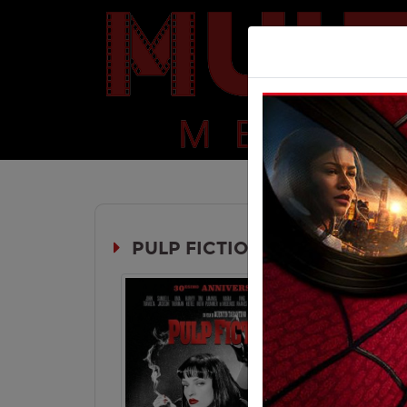
PULP FICTION 4K - EVENTO 30
Durata:
V.M. 14
EVENTO
Genere:
Dr