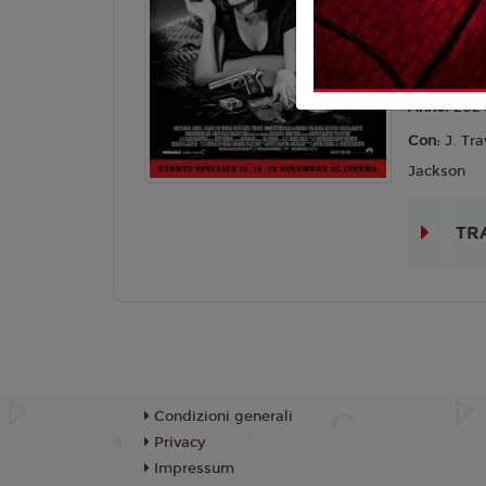
Lingua:
Ita
Età
14+
Regia:
Q. 
Anno:
202
Con:
J. Tra
Jackson
TR
Condizioni generali
Privacy
Impressum