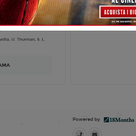
liano
Tarantino
4
volta, U. Thurman, S. L.
AMA
Powered by