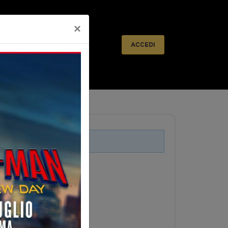
×
lietteria
Prossimamente
ACCEDI
i legati a questo evento.