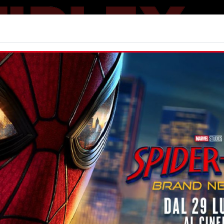
Home | Big
 ANNI (ED. SPEC.)
Non ci sono spettacol
 155 min
ammatico