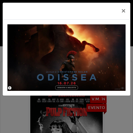
×
PULP FICTION 4K - EVENTO 30 ANNI
(ED. SPEC.)
V.M. 14
EVENTO